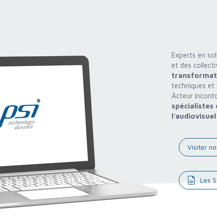
Experts en sol
et des collect
transformati
techniques et 
Acteur incont
spécialistes
l’audiovisue
Visiter no
Les S