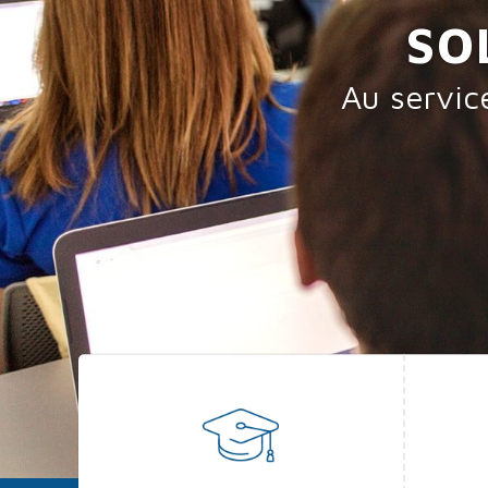
SO
ntreprises
L’affichage n