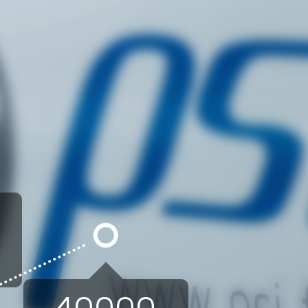
S
40000