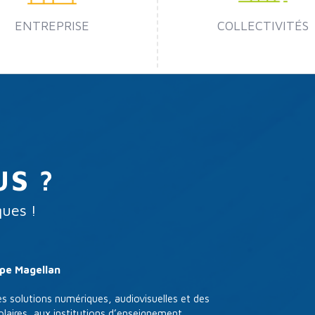
ENTREPRISE
COLLECTIVITÉS
S ?
ques !
upe Magellan
s solutions numériques, audiovisuelles et des
laires, aux institutions d’enseignement