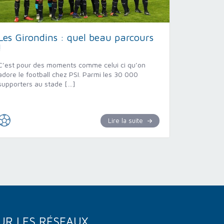
Les Girondins : quel beau parcours
!
C’est pour des moments comme celui ci qu’on
adore le football chez PSI. Parmi les 30 000
supporters au stade […]
Lire la suite
UR LES RÉSEAUX