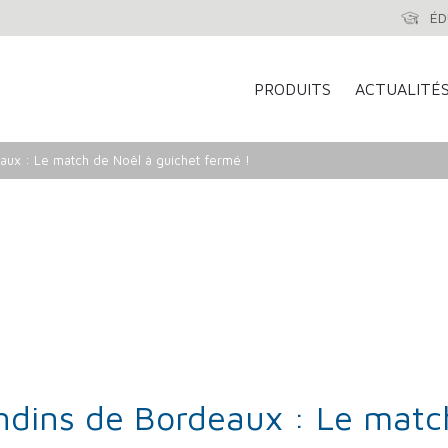
ÉD
PRODUITS
ACTUALITÉ
aux : Le match de Noël à guichet fermé !
ondins de Bordeaux : Le matc