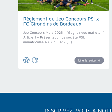
Règlement du Jeu Concours PSI x
FC Girondins de Bordeaux
Jeu Concours Mars 2025 – “Gagnez vos maillots !”
Article 1 – Présentation La société PSI,
immatriculée au SIRET 419 […]
Lire la suite
INSCRIVEZ-VOUS À NOT