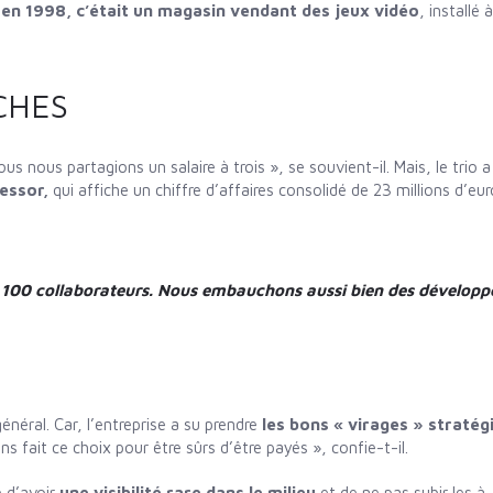
, en 1998, c’était un magasin vendant des jeux vidéo
, installé
CHES
us nous partagions un salaire à trois », se souvient-il. Mais, le trio a
 essor,
qui affiche un chiffre d’affaires consolidé de 23 millions d’eur
es 100 collaborateurs. Nous embauchons aussi bien des développ
néral. Car, l’entreprise a su prendre
les bons « virages » stratég
s fait ce choix pour être sûrs d’être payés », confie-t-il.
é d’avoir
une visibilité rare dans le milieu
et de ne pas subir les à