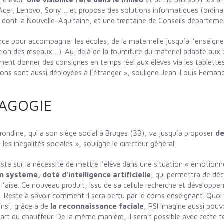
cer, Lenovo, Sony… et propose des solutions informatiques (ordinate
 dont la Nouvelle-Aquitaine, et une trentaine de Conseils départeme
ence pour accompagner les écoles, de la maternelle jusqu’à l’enseign
stion des réseaux…). Au-delà de la fourniture du matériel adapté aux
nt donner des consignes en temps réel aux élèves via les tablettes
ons sont aussi déployées à l’étranger », souligne Jean-Louis Fernan
AGOGIE
girondine, qui a son siège social à Bruges (33), va jusqu’à proposer
de
les inégalités sociales », souligne le directeur général.
nsiste sur la nécessité de mettre l’élève dans une situation « émotion
n système, doté d’intelligence artificielle
, qui permettra de déc
 à l’aise. Ce nouveau produit, issu de sa cellule recherche et développe
Reste à savoir comment il sera perçu par le corps enseignant. Quoi qu’
nsi, grâce à de
la reconnaissance faciale
, PSI imagine aussi pouv
part du chauffeur. De la même manière, il serait possible avec cette 