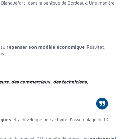
 à Blanquefort, dans la banlieue de Bordeaux. Une manière
 su
repenser son modèle économique
. Résultat,
os.
eurs, des commerciaux, des techniciens,
iques
et a développé une activité d’assemblage de PC
-coups du marché. PSI travaille désormais en
partenariat