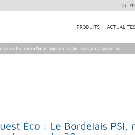
ÉD
PRODUITS
ACTUALITÉ
rdelais PSI, roi de l’informatique à l’école, recrute 30 personnes
est Éco : Le Bordelais PSI, r