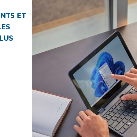
NTS ET
LES
LUS