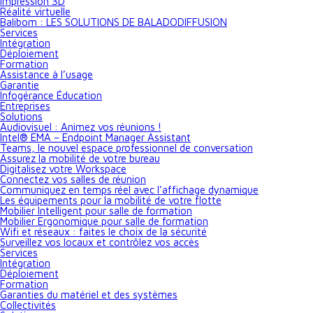
Impression 3D
Réalité virtuelle
Balibom : LES SOLUTIONS DE BALADODIFFUSION
Services
Intégration
Déploiement
Formation
Assistance à l’usage
Garantie
Infogérance Éducation
Entreprises
Solutions
Audiovisuel : Animez vos réunions !
Intel® EMA – Endpoint Manager Assistant
Teams, le nouvel espace professionnel de conversation
Assurez la mobilité de votre bureau
Digitalisez votre Workspace
Connectez vos salles de réunion
Communiquez en temps réel avec l’affichage dynamique
Les équipements pour la mobilité de votre flotte
Mobilier Intelligent pour salle de formation
Mobilier Ergonomique pour salle de formation
Wifi et réseaux : faites le choix de la sécurité
Surveillez vos locaux et contrôlez vos accès
Services
Intégration
Déploiement
Formation
Garanties du matériel et des systèmes
Collectivités