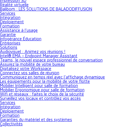
Impression 3D
Réalité virtuelle
Balibom : LES SOLUTIONS DE BALADODIFFUSION
Services
Intégration
Déploiement
Formation
Assistance à l’usage
Garantie
Infogérance Éducation
Entreprises
Solutions
Audiovisuel : Animez vos réunions !
Intel® EMA – Endpoint Manager Assistant
Teams, le nouvel espace professionnel de conversation
Assurez la mobilité de votre bureau
Digitalisez votre Workspace
Connectez vos salles de réunion
Communiquez en temps réel avec l’affichage dynamique
Les équipements pour la mobilité de votre flotte
Mobilier Intelligent pour salle de formation
Mobilier Ergonomique pour salle de formation
Wifi et réseaux : faites le choix de la sécurité
Surveillez vos locaux et contrôlez vos accès
Services
Intégration
Déploiement
Formation
Garanties du matériel et des systèmes
Collectivités