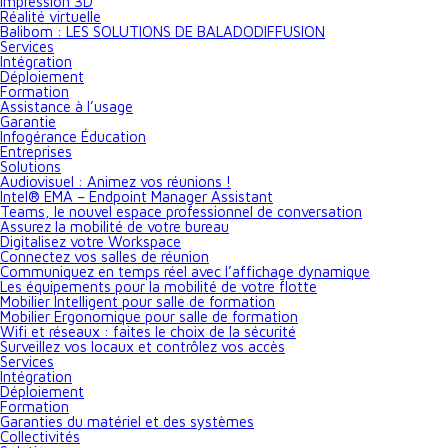
Impression 3D
Réalité virtuelle
Balibom : LES SOLUTIONS DE BALADODIFFUSION
Services
Intégration
Déploiement
Formation
Assistance à l’usage
Garantie
Infogérance Éducation
Entreprises
Solutions
Audiovisuel : Animez vos réunions !
Intel® EMA – Endpoint Manager Assistant
Teams, le nouvel espace professionnel de conversation
Assurez la mobilité de votre bureau
Digitalisez votre Workspace
Connectez vos salles de réunion
Communiquez en temps réel avec l’affichage dynamique
Les équipements pour la mobilité de votre flotte
Mobilier Intelligent pour salle de formation
Mobilier Ergonomique pour salle de formation
Wifi et réseaux : faites le choix de la sécurité
Surveillez vos locaux et contrôlez vos accès
Services
Intégration
Déploiement
Formation
Garanties du matériel et des systèmes
Collectivités