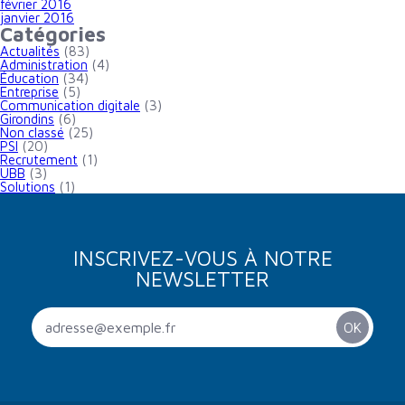
février 2016
janvier 2016
Catégories
Actualités
(83)
Administration
(4)
Éducation
(34)
Entreprise
(5)
Communication digitale
(3)
Girondins
(6)
Non classé
(25)
PSI
(20)
Recrutement
(1)
UBB
(3)
Solutions
(1)
INSCRIVEZ-VOUS À NOTRE
NEWSLETTER