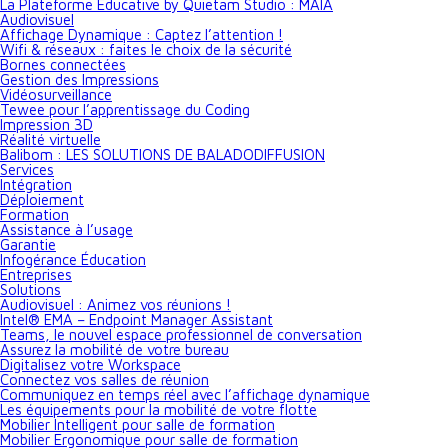
La Plateforme Educative by Quietam Studio : MAIA
Audiovisuel
Affichage Dynamique : Captez l’attention !
Wifi & réseaux : faites le choix de la sécurité
Bornes connectées
Gestion des Impressions
Vidéosurveillance
Tewee pour l’apprentissage du Coding
Impression 3D
Réalité virtuelle
Balibom : LES SOLUTIONS DE BALADODIFFUSION
Services
Intégration
Déploiement
Formation
Assistance à l’usage
Garantie
Infogérance Éducation
Entreprises
Solutions
Audiovisuel : Animez vos réunions !
Intel® EMA – Endpoint Manager Assistant
Teams, le nouvel espace professionnel de conversation
Assurez la mobilité de votre bureau
Digitalisez votre Workspace
Connectez vos salles de réunion
Communiquez en temps réel avec l’affichage dynamique
Les équipements pour la mobilité de votre flotte
Mobilier Intelligent pour salle de formation
Mobilier Ergonomique pour salle de formation